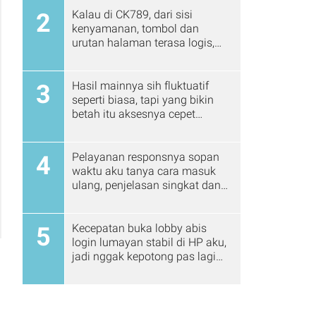
Kalau di CK789, dari sisi
2
kenyamanan, tombol dan
urutan halaman terasa logis,
jarang bikin salah klik pas mau
mulai sesi.
Hasil mainnya sih fluktuatif
3
seperti biasa, tapi yang bikin
betah itu aksesnya cepet
kebuka tanpa drama loading
aneh.
Pelayanan responsnya sopan
4
waktu aku tanya cara masuk
ulang, penjelasan singkat dan
gampang diikuti.
Kecepatan buka lobby abis
5
login lumayan stabil di HP aku,
jadi nggak kepotong pas lagi
antusias mau spin.