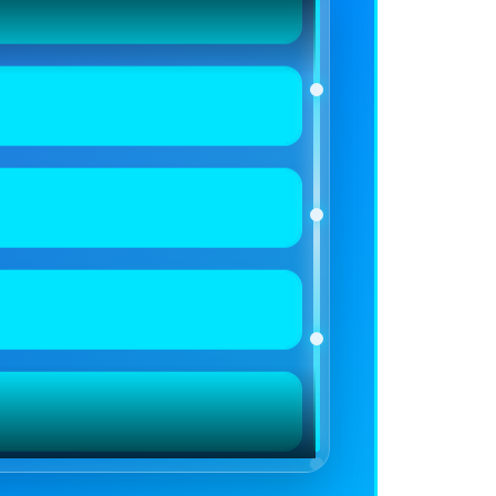
ri sisi kenyamanan, tombol dan
a logis, jarang bikin salah klik