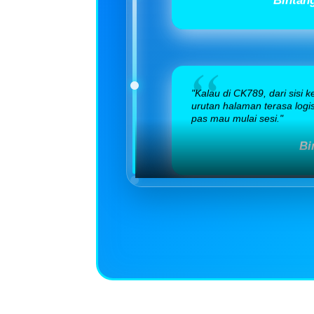
Bintan
"Kalau di CK789, dari sisi
urutan halaman terasa logis,
pas mau mulai sesi."
Bi
"Pelayanan responsnya sop
masuk ulang, penjelasan s
diikuti."
Bintan