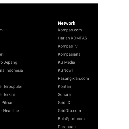
Network
om
Kompas.com
Harian KOMPAS
KompasTV
ari
Kompasiana
o Jepang
KG Media
na Indonesia
KGNow!
Pasangiklan.com
el Terpopuler
Kontan
el Terkini
Sonora
 Pilihan
Grid.ID
el Headline
GridOto.com
BolaSport.com
Parapuan