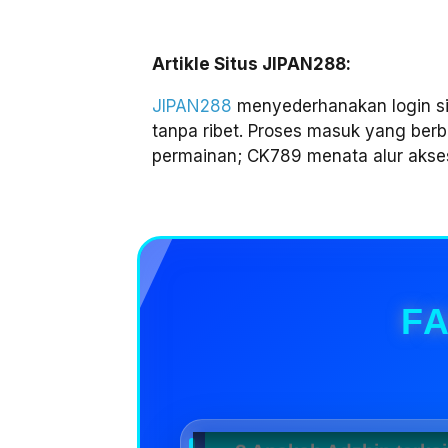
Artikle Situs JIPAN288:
JIPAN288
menyederhanakan login sit
tanpa ribet. Proses masuk yang ber
permainan; CK789 menata alur akses
? Apa yang dimaksud l
FA
? Kenapa proses masuk 