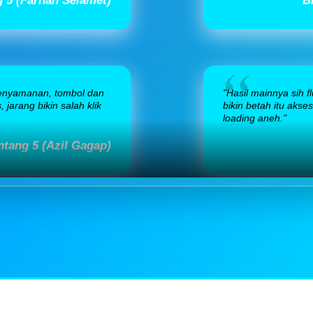
g 5 (Farhan Selamet)
B
 kenyamanan, tombol dan
"Hasil mainnya sih fl
 jarang bikin salah klik
bikin betah itu aks
loading aneh."
ntang 5 (Azil Gagap)
an waktu aku tanya cara
"Kecepatan buka lobb
ingkat dan gampang
HP aku, jadi nggak 
spin."
g 5 (Rizki Tambuah)
B